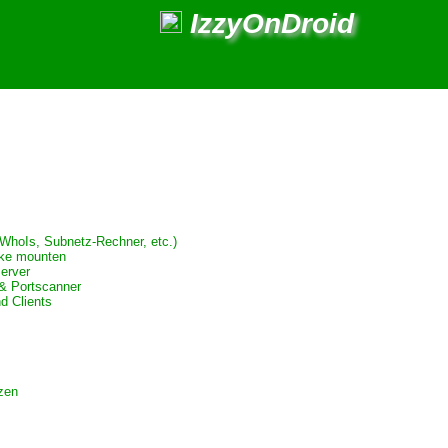
IzzyOnDroid
(WhoIs, Subnetz-Rechner, etc.)
ke mounten
erver
 & Portscanner
d Clients
zen