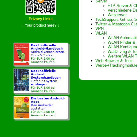
Server
FTP-Server & Cl
Verschiedene Da
Webserver
Privacy Links
TechSupport: Github, 
Twitter & Mastodon Cli
↓ Your product here? ↓
VPN
WLAN
WLAN Automati
WLAN Finder & 
Das Inoffizielle
WLAN Konfigura
Android-Handbuch
WarDriving & Te
Android kennenlernen,
Tipps & Tricks
Weitere WLAN T
Für EUR 2,00 bei
Web Browser & Tools
Amazon kaufen
Werbe-/Trackingmodule
Das Inoffizielle
Android
Systemhandbuch
Tiefer ins System
einsteigen
Für EUR 3,00 bei
Amazon kaufen
Die besten Android-
Apps
Den Androiden
austatten
Für EUR 3,00 bei
Amazon kaufen