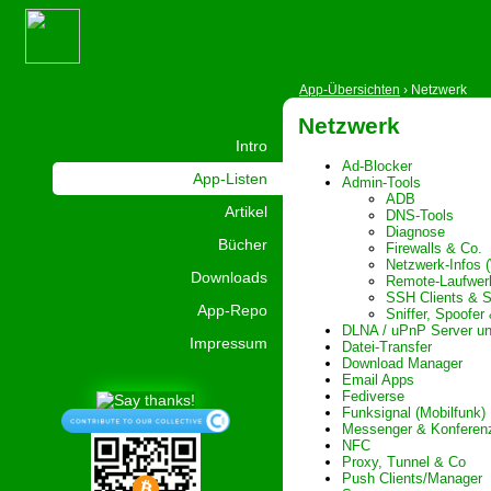
App-Übersichten
›
Netzwerk
Netzwerk
Intro
Ad-Blocker
App-Listen
Admin-Tools
ADB
Artikel
DNS-Tools
Diagnose
Bücher
Firewalls & Co.
Netzwerk-Infos 
Downloads
Remote-Laufwer
SSH Clients & S
App-Repo
Sniffer, Spoofer
DLNA / uPnP Server un
Impressum
Datei-Transfer
Download Manager
Email Apps
Fediverse
Funksignal (Mobilfunk)
Messenger & Konferen
NFC
Proxy, Tunnel & Co
Push Clients/Manager