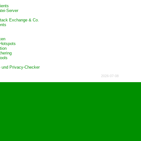
ients
tei-Server
Stack Exchange & Co.
ents
ken
Hotspots
tion
thering
ools
 und Privacy-Checker
2026-07-08