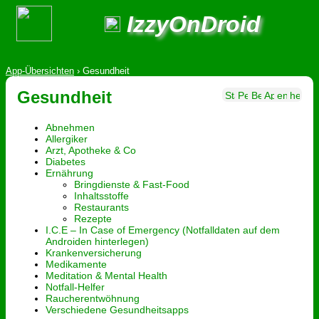
IzzyOnDroid
App-Übersichten
›
Gesundheit
Gesundheit
Abnehmen
Allergiker
Arzt, Apotheke & Co
Diabetes
Ernährung
Bringdienste & Fast-Food
Inhaltsstoffe
Restaurants
Rezepte
I.C.E – In Case of Emergency (Notfalldaten auf dem
Androiden hinterlegen)
Krankenversicherung
Medikamente
Meditation & Mental Health
Notfall-Helfer
Raucherentwöhnung
Verschiedene Gesundheitsapps