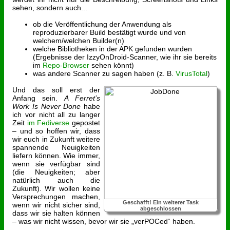
sehen, sondern auch...
ob die Veröffentlichung der Anwendung als
reproduzierbarer Build bestätigt wurde und von
welchem/welchen Builder(n)
welche Bibliotheken in der APK gefunden wurden
(Ergebnisse der IzzyOnDroid-Scanner, wie ihr sie bereits
im
Repo-Browser
sehen könnt)
was andere Scanner zu sagen haben (z. B.
VirusTotal
)
Und das soll erst der
Anfang sein.
A Ferret’s
Work Is Never Done
habe
ich vor nicht all zu langer
Zeit
im Fediverse
gepostet
– und so hoffen wir, dass
wir euch in Zukunft weitere
spannende Neuigkeiten
liefern können. Wie immer,
wenn sie verfügbar sind
(die Neuigkeiten; aber
natürlich auch die
Zukunft). Wir wollen keine
Versprechungen machen,
Geschafft! Ein weiterer Task
wenn wir nicht sicher sind,
abgeschlossen
dass wir sie halten können
– was wir nicht wissen, bevor wir sie „verPOCed“ haben.