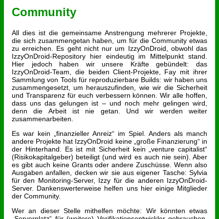
Community
All dies ist die gemeinsame Anstrengung mehrerer Projekte,
die sich zusammengetan haben, um für die Community etwas
zu erreichen. Es geht nicht nur um IzzyOnDroid, obwohl das
IzzyOnDroid-Repository hier eindeutig im Mittelpunkt stand.
Hier jedoch haben wir unsere Kräfte gebündelt: das
IzzyOnDroid-Team, die beiden Client-Projekte, Fay mit ihrer
Sammlung von Tools für reproduzierbare Builds: wir haben uns
zusammengesetzt, um herauszufinden, wie wir die Sicherheit
und Transparenz für euch verbessern können. Wir alle hoffen,
dass uns das gelungen ist – und noch mehr gelingen wird,
denn die Arbeit ist nie getan. Und wir werden weiter
zusammenarbeiten.
Es war kein „finanzieller Anreiz“ im Spiel. Anders als manch
andere Projekte hat IzzyOnDroid keine „große Finanzierung“ in
der Hinterhand. Es ist mit Sicherheit kein „venture capitalist“
(Risikokapitalgeber) beteiligt (und wird es auch nie sein). Aber
es gibt auch keine Grants oder andere Zuschüsse. Wenn also
Ausgaben anfallen, decken wir sie aus eigener Tasche: Sylvia
für den Monitoring-Server, Izzy für die anderen IzzyOnDroid-
Server. Dankenswerterweise helfen uns hier einige Mitglieder
der Community.
Wer an dieser Stelle mithelfen möchte: Wir könnten etwas
„Serverplatz“ für (weitere) Verifikationsentwickler gebrauchen.