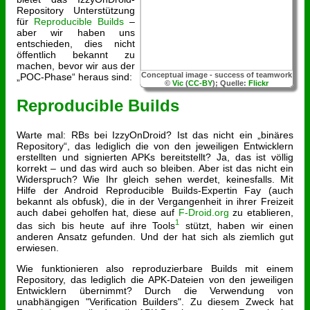
Repository Unterstützung
für
Reproducible Builds
–
aber wir haben uns
entschieden, dies nicht
öffentlich bekannt zu
machen, bevor wir aus der
Conceptual image - success of teamwork
„POC-Phase“ heraus sind:
©
Vic
(
CC-BY
); Quelle:
Flickr
Reproducible Builds
Warte mal: RBs bei IzzyOnDroid? Ist das nicht ein „binäres
Repository“, das lediglich die von den jeweiligen Entwicklern
erstellten und signierten APKs bereitstellt? Ja, das ist völlig
korrekt – und das wird auch so bleiben. Aber ist das nicht ein
Widerspruch? Wie Ihr gleich sehen werdet, keinesfalls. Mit
Hilfe der Android Reproducible Builds-Expertin Fay (auch
bekannt als obfusk), die in der Vergangenheit in ihrer Freizeit
auch dabei geholfen hat, diese auf
F-Droid.org
zu etablieren,
1
das sich bis heute auf ihre Tools
stützt, haben wir einen
anderen Ansatz gefunden. Und der hat sich als ziemlich gut
erwiesen.
Wie funktionieren also reproduzierbare Builds mit einem
Repository, das lediglich die APK-Dateien von den jeweiligen
Entwicklern übernimmt? Durch die Verwendung von
unabhängigen "Verification Builders". Zu diesem Zweck hat