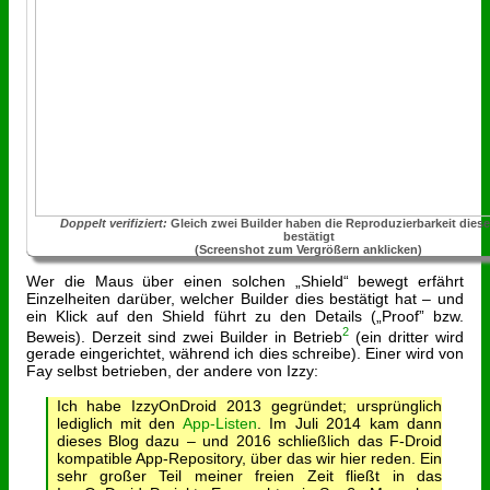
Doppelt verifiziert:
Gleich zwei Builder haben die Reproduzierbarkeit dies
bestätigt
(Screenshot zum Vergrößern anklicken)
Wer die Maus über einen solchen „Shield“ bewegt erfährt
Einzelheiten darüber, welcher Builder dies bestätigt hat – und
ein Klick auf den Shield führt zu den Details („Proof” bzw.
2
Beweis). Derzeit sind zwei Builder in Betrieb
(ein dritter wird
gerade eingerichtet, während ich dies schreibe). Einer wird von
Fay selbst betrieben, der andere von Izzy:
Ich habe IzzyOnDroid 2013 gegründet; ursprünglich
lediglich mit den
App-Listen
. Im Juli 2014 kam dann
dieses Blog dazu – und 2016 schließlich das F-Droid
kompatible App-Repository, über das wir hier reden. Ein
sehr großer Teil meiner freien Zeit fließt in das