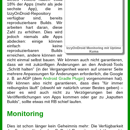
18% der Apps (mehr als jede
sechste App), die im
IzzyOnDroid-Repository
verfügbar sind, bereits
reproduzierbare Builds. Wir
arbeiten hart daran, diese
Zahl zu erhöhen. Dies wird
jedoch niemals alle Apps
abdecken: einige können
einfach keine
IzzyOnDroid Monitoring mit Uptime
reproduzierbaren Builds
Kuma
erreichen, andere können wir
nicht einmal selbst bauen. Wir können auch nicht garantieren,
dass wir mit zukünftigen Änderungen an den Android-Tools
„Schritt halten“ (in der Vergangenheit waren auf unserer Seite
mehrere Anpassungen für Änderungen erforderlich, die Google
z. B. an AGP (dem
Android Gradle Plugin
) vorgenommen hat).
Wir können also nicht garantieren, dass dies "für immer
reibungslos läuft" (obwohl wir natürlich unser Bestes geben) –
aber es wird auch nicht zu Verzögerungen bei den
Veröffentlichungen von Apps kommen oder gar zu „kaputten
Builds“, sollte etwas mit RB schief laufen.
Monitoring
Dies ist schon länger kein Geheimnis mehr: Die Verfügbarkeit