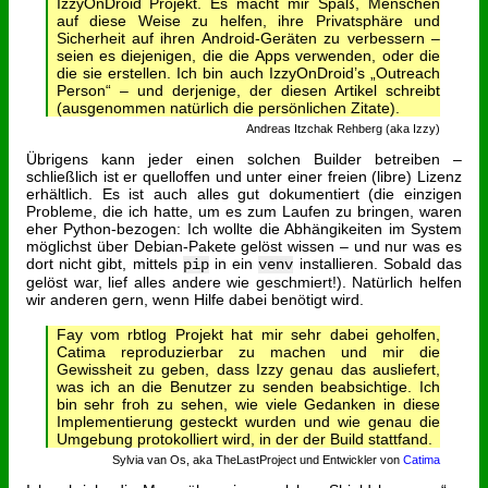
IzzyOnDroid Projekt. Es macht mir Spaß, Menschen
auf diese Weise zu helfen, ihre Privatsphäre und
Sicherheit auf ihren Android-Geräten zu verbessern –
seien es diejenigen, die die Apps verwenden, oder die
die sie erstellen. Ich bin auch IzzyOnDroid’s „Outreach
Person“ – und derjenige, der diesen Artikel schreibt
(ausgenommen natürlich die persönlichen Zitate).
Andreas Itzchak Rehberg (aka Izzy)
Übrigens kann jeder einen solchen Builder betreiben –
schließlich ist er quelloffen und unter einer freien (libre) Lizenz
erhältlich. Es ist auch alles gut dokumentiert (die einzigen
Probleme, die ich hatte, um es zum Laufen zu bringen, waren
eher Python-bezogen: Ich wollte die Abhängikeiten im System
möglichst über Debian-Pakete gelöst wissen – und nur was es
dort nicht gibt, mittels
in ein
installieren. Sobald das
pip
venv
gelöst war, lief alles andere wie geschmiert!). Natürlich helfen
wir anderen gern, wenn Hilfe dabei benötigt wird.
Fay vom rbtlog Projekt hat mir sehr dabei geholfen,
Catima reproduzierbar zu machen und mir die
Gewissheit zu geben, dass Izzy genau das ausliefert,
was ich an die Benutzer zu senden beabsichtige. Ich
bin sehr froh zu sehen, wie viele Gedanken in diese
Implementierung gesteckt wurden und wie genau die
Umgebung protokolliert wird, in der der Build stattfand.
Sylvia van Os, aka TheLastProject und Entwickler von
Catima