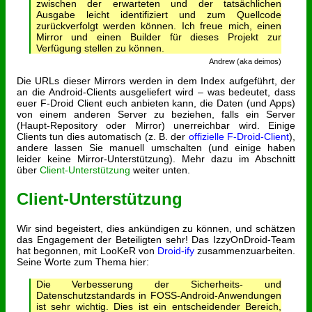
zwischen der erwarteten und der tatsächlichen
Ausgabe leicht identifiziert und zum Quellcode
zurückverfolgt werden können. Ich freue mich, einen
Mirror und einen Builder für dieses Projekt zur
Verfügung stellen zu können.
Andrew (aka deimos)
Die URLs dieser Mirrors werden in dem Index aufgeführt, der
an die Android-Clients ausgeliefert wird – was bedeutet, dass
euer F-Droid Client euch anbieten kann, die Daten (und Apps)
von einem anderen Server zu beziehen, falls ein Server
(Haupt-Repository oder Mirror) unerreichbar wird. Einige
Clients tun dies automatisch (z. B. der
offizielle F-Droid-Client
),
andere lassen Sie manuell umschalten (und einige haben
leider keine Mirror-Unterstützung). Mehr dazu im Abschnitt
über
Client-Unterstützung
weiter unten.
Client-Unterstützung
Wir sind begeistert, dies ankündigen zu können, und schätzen
das Engagement der Beteiligten sehr! Das IzzyOnDroid-Team
hat begonnen, mit LooKeR von
Droid-ify
zusammenzuarbeiten.
Seine Worte zum Thema hier:
Die Verbesserung der Sicherheits- und
Datenschutzstandards in FOSS-Android-Anwendungen
ist sehr wichtig. Dies ist ein entscheidender Bereich,