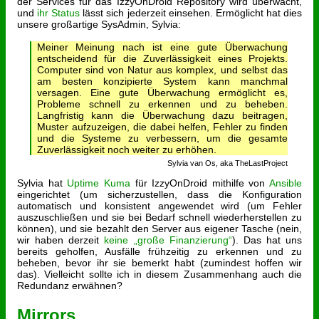
der Services für das IzzyOnDroid Repository wird überwacht,
und
ihr Status
lässt sich jederzeit einsehen. Ermöglicht hat dies
unsere großartige SysAdmin, Sylvia:
Meiner Meinung nach ist eine gute Überwachung
entscheidend für die Zuverlässigkeit eines Projekts.
Computer sind von Natur aus komplex, und selbst das
am besten konzipierte System kann manchmal
versagen. Eine gute Überwachung ermöglicht es,
Probleme schnell zu erkennen und zu beheben.
Langfristig kann die Überwachung dazu beitragen,
Muster aufzuzeigen, die dabei helfen, Fehler zu finden
und die Systeme zu verbessern, um die gesamte
Zuverlässigkeit noch weiter zu erhöhen.
Sylvia van Os, aka TheLastProject
Sylvia hat
Uptime Kuma
für IzzyOnDroid mithilfe von
Ansible
eingerichtet (um sicherzustellen, dass die Konfiguration
automatisch und konsistent angewendet wird (um Fehler
auszuschließen und sie bei Bedarf schnell wiederherstellen zu
können), und sie bezahlt den Server aus eigener Tasche (nein,
wir haben derzeit
keine „große Finanzierung“
). Das hat uns
bereits geholfen, Ausfälle frühzeitig zu erkennen und zu
beheben, bevor ihr sie bemerkt habt (zumindest hoffen wir
das). Vielleicht sollte ich in diesem Zusammenhang auch die
Redundanz erwähnen?
Mirrors