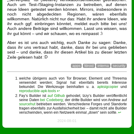
Auch um Test-/Staging-Instanzen zu betreiben, auf denen
neue Ideen getestet werden können. Mirrors, insbesondere in
noch nicht abgedeckten Regionen, wären ebenfalls
willkommen. Natürlich nicht nur das: Habt ihr andere Ideen, wie
ihr euch ggf. einbringen könntet, meldet euch bitte bei uns!
Auch andere Beiträge sind willkommen. Lasst uns wissen, was
ihr gut könnt – und wir schauen, wo es reinpasst
Aber es ist uns auch wichtig, euch Danke zu sagen: Danke,
dass ihr uns vertraut habt, danke, dass ihr bei uns geblieben
seid – und danke, dass ihr diesen Artikel bis zu dieser letzten
Zeile gelesen habt
apps
fdroid
interna
security
welche übrigens auch von Tor Browser, Element und Threema
verwendet werden; Signal hat ebenfalls bereits Interesse
bekundet. Die Werkzeuge beinhalten u. a.
apksigcopier
und
reproducible-apk-tools
↩︎
Fay’s Builder ist
auf Github
gehostet, Izzy’s Builder veröffentlicht
seine Daten
bei Codeberg
; der dritte Builder wird von Andrew auf
sourcehut
betrieben werden. Verschiedene Forges und Standorte
tragen ebenfalls zur Ausfallsicherheit bei – damit nicht alle Builder
verschwinden, wenn ein Netzwerk einmal „down“ sein sollte.
↩︎
2024-08-01