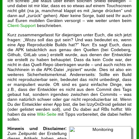
Ich schrieb „die Maus über einen solchen Shield bewegen“ –
und dabei ist mir klar, dass es so etwas auf einem Touchscreen
nicht gibt (na ja, manchmal klappt es mit „lange drücken“ und
dann auf „zurück“ gehen). Aber keine Sorge, bald seid Ihr auch
auf Euren mobilen Geräten versorgt – wie weiter unten beim
Client-Support
beschrieben.
Kurz zusammengefasst für diejenigen unter Euch, die sich jetzt
fragen: „Wozu soll das gut sein? Und was bedeutet es, wenn
eine App Reproducible Builds hat?" Nun: Es sagt Euch, dass
die APK tatsächlich aus genau den Quellen (bei Codeberg,
Github, GitLab usw.) erstellt wurde, aus denen der Entwickler
sie erstellt zu haben behauptet. Dass da kein Code war, der
nicht in das Quell-Repo übertragen wurde – und auch nichts im
Nachhinein in die APK-Datei „injiziert“ wurde. Dies ist also ein
weiteres Sicherheitsmerkmal. Andererseits: Sollte ein Build
nicht reproduzierbar sein, bedeutet das nicht unbedingt, dass
er manipuliert wurde. Oft sind es ganz einfache Dinge, wie
z.B., dass der Entwickler es nicht aus dem Commit des Tags
gebaut hat, sondern irgendwo zwischen den Commits – was
dann natürlich schwer oder gar nicht reproduzierbar ist. Wenn
Du der Entwickler einer App bist, die bei IzzyOnDroid gelistet ist
(oder gelistet werden soll), und Du dabei auf RBs hoffst: Wir
haben da eine
Wiki-Seite
mit Tipps vorbereitet, die dabei helfen
sollen.
Hinweis und Disclaimer:
Zum Zeitpunkt der Erstellung
dieses Artikels haben etwa