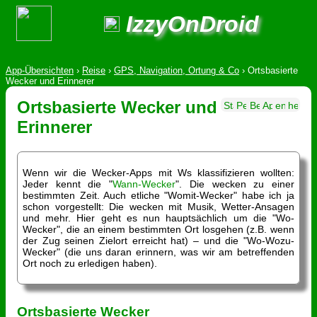
IzzyOnDroid
App-Übersichten
›
Reise
›
GPS, Navigation, Ortung & Co
›
Ortsbasierte
Wecker und Erinnerer
Ortsbasierte Wecker und
Erinnerer
Wenn wir die Wecker-Apps mit Ws klassifizieren wollten:
Jeder kennt die "
Wann-Wecker
". Die wecken zu einer
bestimmten Zeit. Auch etliche "Womit-Wecker" habe ich ja
schon vorgestellt: Die wecken mit Musik, Wetter-Ansagen
und mehr. Hier geht es nun hauptsächlich um die "Wo-
Wecker", die an einem bestimmten Ort losgehen (z.B. wenn
der Zug seinen Zielort erreicht hat) – und die "Wo-Wozu-
Wecker" (die uns daran erinnern, was wir am betreffenden
Ort noch zu erledigen haben).
Ortsbasierte Wecker