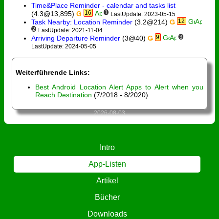
Time&Place Reminder - calendar and tasks list
16
1
(4.3@13,895)
Ǥ
LastUpdate: 2023-05-15
12
Task Nearby: Location Reminder
(3.2@214)
Ǥ
2
LastUpdate: 2021-11-04
9
3
Arriving Departure Reminder
(3@40)
Ǥ
LastUpdate: 2024-05-05
Weiterführende Links:
Best Android Location Alert Apps to Alert when you
Reach Destination
(7/2018 - 8/2020)
2026-08-03
Intro
App-Listen
Artikel
Bücher
Downloads