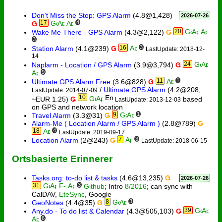
Don’t Miss the Stop: GPS Alarm
(4.8@1,428)
2026-07-26
17
4
Ǥ
20
Wake Me There - GPS Alarm
(4.3@2,122)
Ǥ
3
16
3
Station Alarm
(4.1@239)
Ǥ
LastUpdate: 2018-12-
14
24
Naplarm - Location / GPS Alarm
(3.9@3,794)
Ǥ
9
11
1
Ultimate GPS Alarm Free
(3.6@828)
Ǥ
/
Ultimate GPS Alarm
(4.2@208;
LastUpdate: 2014-07-09
10
~EUR 1.25)
Ǥ
based
LastUpdate: 2013-12-03
on GPS and network location
9
1
Travel Alarm
(3.3@31)
Ǥ
Alarm-Me ( Location Alarm / GPS Alarm )
(2.8@789)
Ǥ
18
4
LastUpdate: 2019-09-17
7
3
Location Alarm
(2@243)
Ǥ
LastUpdate: 2018-06-15
Ortsbasierte Erinnerer
Tasks.org: to-do list & tasks
(4.6@13,235)
Ǥ
2026-07-26
31
3
Github
; Intro
8/2016
; can sync with
CalDAV,
EteSync
, Google
8
3
GeoNotes
(4.4@35)
Ǥ
39
Any.do - To do list & Calendar
(4.3@505,103)
Ǥ
6