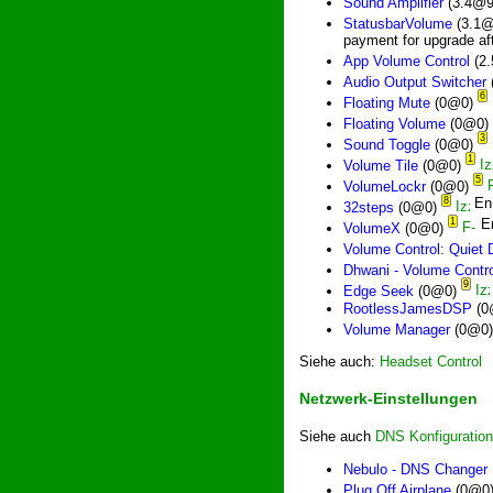
Sound Amplifier
(3.4@9
StatusbarVolume
(3.1@
payment for upgrade af
App Volume Control
(2
Audio Output Switcher
6
Floating Mute
(0@0)
Floating Volume
(0@0)
3
Sound Toggle
(0@0)
1
Volume Tile
(0@0)
5
VolumeLockr
(0@0)
8
32steps
(0@0)
1
VolumeX
(0@0)
Volume Control: Quiet D
Dhwani - Volume Contro
9
Edge Seek
(0@0)
RootlessJamesDSP
(0
Volume Manager
(0@0
Siehe auch:
Headset Control
Netzwerk-Einstellungen
Siehe auch
DNS Konfiguration
Nebulo - DNS Changer
Plug Off Airplane
(0@0