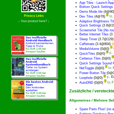
App Tiles - Launch App
Bottom Quick Settings
Demo Mode tile
(4@90
2
Privacy Links
Dev Tiles
(4@78)
Adaptive Brightness Ti
↓ Your product here? ↓
Quick Settings
(3.8@1
Screenshot Tile [No roo
Better Internet Tiles
(3
Das Inoffizielle
Sleep Timer
(3.7@129
Android-Handbuch
Android kennenlernen,
Caffeinate
(3.4@804)
Tipps & Tricks
1
MediaVolume
(0@0)
Für EUR 2,00 bei
Amazon kaufen
9
QuickTiles
(0@0)
4
Cerberus Tiles
(0@0)
Das Inoffizielle
Android
Quick Settings Sound P
Systemhandbuch
1
Tiefer ins System
NetToggle
(0@0)
einsteigen
Power Button Tile
(0@
Für EUR 3,00 bei
Amazon kaufen
6
Loophole
(0@0)
3
Die besten Android-
AutoDND
(0@0)
Apps
Den Androiden
Zusätzliche / versteckt
austatten
Für EUR 3,00 bei
Amazon kaufen
Allgemeines / Mehrere Se
Spare Parts Plus! (no 
Settings Database Prov