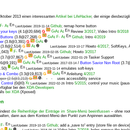
ktober 2013 einen interessanten
Artikel bei LifeHacker
, der einige diesbezügl
Github
; remap home button
LastUpdate: 2019-11-14
32
 your keys
(4.1@20,684)
Ǥ
Review
3/2017
; Video Intro
8/2018
32
 Buttons
(3.8@27,268)
Ǥ
Github
; Intro
4/2019
27
3
er
(3.8@3,391)
Ǥ
11
2
(3.8@2,514)
Ǥ
Howto
4/2017
; SoftKeys, 
LastUpdate: 2019-10-17
2
,043)
Github
; Howto
3/2017
LastUpdate: 2019-02-05
20
(3.7@37,867)
Ǥ
Tasker Support
LastUpdate: 2022-01-29
10
.6@9,191)
/
Button Savior Non Root
(3.7
LastUpdate: 2017-03-14
0
.50)
emulates soft-keys
LastUpdate: 2023-11-14
14
ap & Combo
(3.3@19,813)
Ǥ
Anleitung
4/2017
13
5
pper
(2.5@3,213)
Ǥ
uses accessibility service
 Control
(0@0)
Intro
5/2015
; control your music (pau
LastUpdate: 2022-02-26
erfügbar bei den
XDA-Developers
lls
bei XDA
(Xposed)
en
mindest
die Reihenfolge der Einträge im Share-Menü beeinflussen
– ohne root
 halten, dann aus dem Kontext-Menü den Punkt zum Anpinnen auswählen.
Github
; add a „save to“ entry (store file on device
LastUpdate: 2019-10-15
3
1
)
Ǥ
Video Intro
7/2018
; helps remove the trac
LastUpdate: 2018-06-16