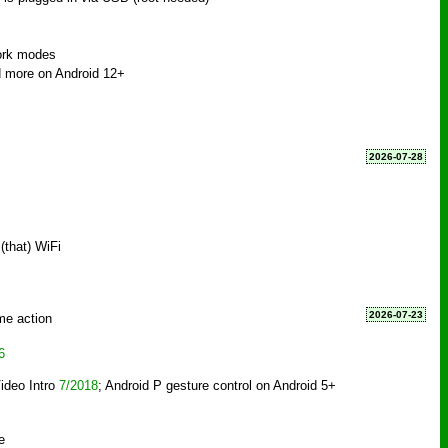
ork modes
nd more on Android 12+
2026-07-28
(that) WiFi
2026-07-23
me action
6
ideo Intro
7/2018
; Android P gesture control on Android 5+
e