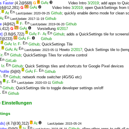
8
3
s Faster
(4.2@568)
Ǥ
Video Intro
3/2019
; add apps to Qui
30
2
(4@12,281)
Ǥ
Video Intro
3/2019
; open QuickSettings from 
2
)
Github
; quickly enable demo mode for clean s
LastUpdate: 2020-09-25
Github
LastUpdate: 2017-11-19
1
le
(4@62)
Github
LastUpdate: 2019-06-20
25
1
5,412)
Ǥ
Vorstellung
4/2017
5
t]
(3.8@5,722)
Github
; adds a QuickSettings tile for screen
11
1
.7@233)
Github
3
)
Github
; QuickSettings Tile
8
Ǥ
Howto
2/2017
; Quick Settings tile to (te
LastUpdate: 2023-05-11
Github
; QuickSettings Tiles for volume control
GitLab
Github
; Quick Settings tiles and shortcuts for Google Pixel devices
2
rofile
(0@0)
Github
Github
; network mode switcher (4G/5G etc)
0
0)
Github
LastUpdate: 2020-03-11
Github
; QuickSettings tile to toggle developer settings on/off
Github
e Einstellungen
ttings
7
1
ads)
(4.7@30,312)
LastUpdate: 2015-05-24
2
ider
(0@0)
Github
; allow other apps to edit all