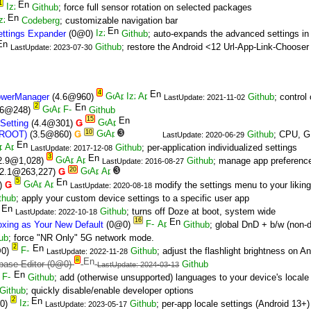
1
Github
; force full sensor rotation on selected packages
Codeberg
; customizable navigation bar
ttings Expander
(0@0)
Github
; auto-expands the advanced settings in
Github
; restore the Android <12 Url-App-Link-Chooser 
LastUpdate: 2023-07-30
4
owerManager
(4.6@960)
Github
; contro
LastUpdate: 2021-11-02
2
.6@248)
Github
15
Setting
(4.4@301)
Ǥ
10
3
(ROOT)
(3.5@860)
Ǥ
Github
; CPU, 
LastUpdate: 2020-06-29
Github
; per-application individualized settings
LastUpdate: 2017-12-08
3
2.9@1,028)
Github
; manage app preference
LastUpdate: 2016-08-27
20
3
2.1@263,227)
Ǥ
5
)
Ǥ
modify the settings menu to your likin
LastUpdate: 2020-08-18
thub
; apply your custom device settings to a specific user app
Github
; turns off Doze at boot, system wide
LastUpdate: 2022-10-18
16
toxing as Your New Default
(0@0)
Github
; global DnD + b/w (non-
ub
; force "NR Only" 5G network mode.
2
0)
Github
; adjust the flashlight brightness on A
LastUpdate: 2022-11-28
8
base Editor
(0@0)
Github
LastUpdate: 2024-03-13
Github
; add (otherwise unsupported) languages to your device's locale
Github
; quickly disable/enable developer options
2
0)
Github
; per-app locale settings (Android 13+)
LastUpdate: 2023-05-17