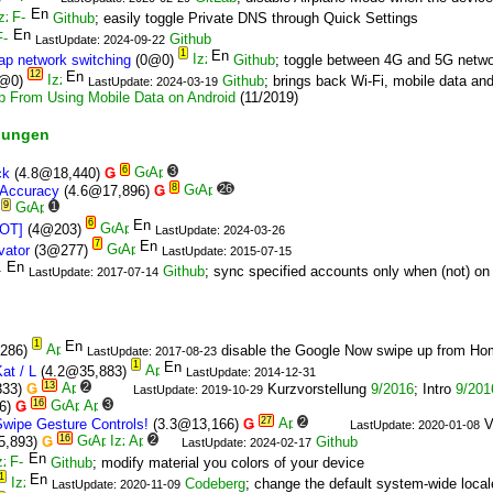
Github
; easily toggle Private DNS through Quick Settings
Github
LastUpdate: 2024-09-22
1
ap network switching
(0@0)
Github
; toggle between 4G and 5G netw
12
@0)
Github
; brings back Wi-Fi, mobile data a
LastUpdate: 2024-03-19
p From Using Mobile Data on Android
(11/2019)
llungen
6
3
ck
(4.8@18,440)
Ǥ
8
26
 Accuracy
(4.6@17,896)
Ǥ
9
1
6
OT]
(4@203)
LastUpdate: 2024-03-26
7
vator
(3@277)
LastUpdate: 2015-07-15
Github
; sync specified accounts only when (not) on 
LastUpdate: 2017-07-14
1
,286)
disable the Google Now swipe up from Ho
LastUpdate: 2017-08-23
1
at / L
(4.2@35,883)
LastUpdate: 2014-12-31
13
2
333)
Ǥ
Kurzvorstellung
9/2016
; Intro
9/201
LastUpdate: 2019-10-29
16
3
6)
Ǥ
27
2
Swipe Gesture Controls!
(3.3@13,166)
Ǥ
V
LastUpdate: 2020-01-08
16
2
5,893)
Ǥ
Github
LastUpdate: 2024-02-17
Github
; modify material you colors of your device
1
Codeberg
; change the default system-wide local
LastUpdate: 2020-11-09