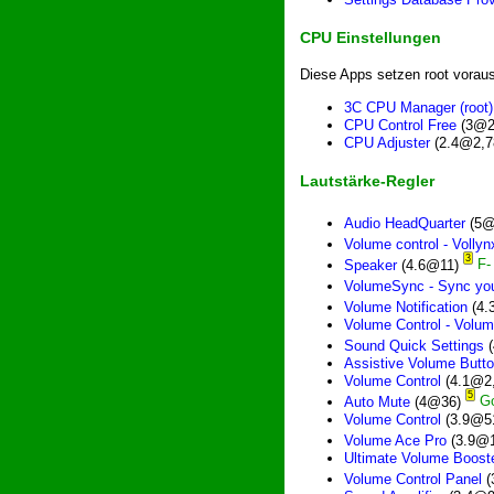
CPU Einstellungen
Diese Apps setzen root voraus
3C CPU Manager (root)
CPU Control Free
(3@2
CPU Adjuster
(2.4@2,7
Lautstärke-Regler
Audio HeadQuarter
(5@
Volume control - Vollyn
3
Speaker
(4.6@11)
VolumeSync - Sync yo
Volume Notification
(4.
Volume Control - Volu
Sound Quick Settings
(
Assistive Volume Butt
Volume Control
(4.1@2
5
Auto Mute
(4@36)
Volume Control
(3.9@5
Volume Ace Pro
(3.9@1
Ultimate Volume Boost
Volume Control Panel
(