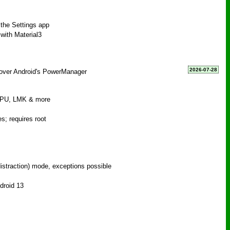
 the Settings app
with Material3
2026-07-28
l over Android's PowerManager
GPU, LMK & more
s; requires root
g
distraction) mode, exceptions possible
ndroid 13