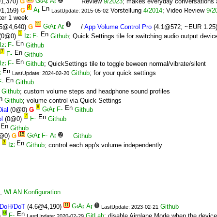
1,370)
Ǥ
Review
9/2023
; makes everyday conversations 
4
1,159)
Ǥ
Vorstellung
4/2014
; Video Review
9/2
LastUpdate: 2015-05-02
ter 1 week
11
1
.5@4,640)
Ǥ
/
App Volume Control Pro
(4.1@572; ~EUR 1.25
1
(0@0)
Github
; Quick Settings tile for switching audio output devic
Github
7
Github
Github
; QuickSettings tile to toggle beween normal/vibrate/silent
Github
; for your quick settings
LastUpdate: 2024-02-20
Github
Github
; custom volume steps and headphone sound profiles
Github
; volume control via Quick Settings
8
ial
(0@0)
Ǥ
Github
7
l
(0@0)
Github
Github
15
2
@0)
Ǥ
Github
3
)
Github
; control each app's volume independently
,
WLAN Konfiguration
11
1
 DoH/DoT
(4.6@4,190)
Github
LastUpdate: 2023-02-21
0
)
GitLab
; disable Airplane Mode when the device
LastUpdate: 2020-02-29