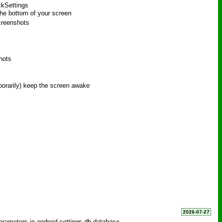
ckSettings
the bottom of your screen
creenshots
shots
mporarily) keep the screen awake
2026-07-27
 parameters in android settings.db database