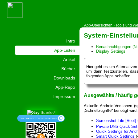
App-Übersichten
›
Tools und W
System-Einstell
Intro
Benachrichtigungen (Not
App-Listen
Display Settings
Artikel
Hier geht es um Alternativen
Bücher
um dann festzustellen, dass
folgenden Apps schaffen.
Downloads
App-Repo
Ausgewählte / häufig g
Impressum
Aktuelle Android-Versionen (
„Schnellzugriffe“ benötigt wird.
Screenshot Tile [Root]
Private DNS Quick Set
Quick Settings for Andr
Smart Quick Settings
(