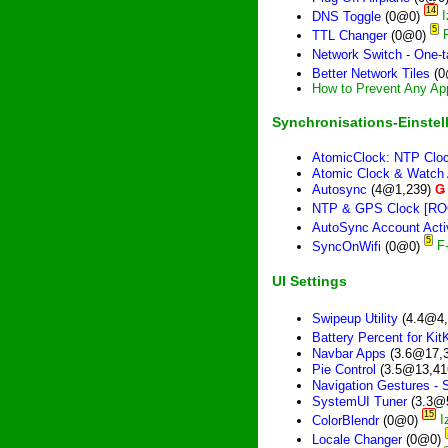
14
DNS Toggle
(0@0)
5
TTL Changer
(0@0)
Network Switch - One-t
Better Network Tiles
(0
How to Prevent Any Ap
Synchronisations-Einste
AtomicClock: NTP Clo
Atomic Clock & Watch
Autosync
(4@1,239)
Ǥ
NTP & GPS Clock [RO
AutoSync Account Acti
5
SyncOnWifi
(0@0)
UI Settings
Swipeup Utility
(4.4@4
Battery Percent for KitK
Navbar Apps
(3.6@17,
Pie Control
(3.5@13,41
Navigation Gestures - 
SystemUI Tuner
(3.3@
15
ColorBlendr
(0@0)
Locale Changer
(0@0)