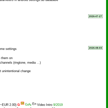
2026-07-27
2026-08-03
ume settings
p them on
 channels (ringtone, media …)
 unintentional change
14
 ~EUR 2.00)
Ǥ
Video Intro
9/2019