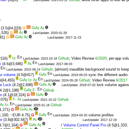
LastUpdate: 2023-05-31
.
10
1
(3.5@4,033)
Ǥ
10
2
,535)
Ǥ
LastUpdate: 2020-01-28
13
4
81)
Ǥ
LastUpdate: 2017-11-23
6
116)
Github
; Video Review
6/2020
; per-app vol
LastUpdate: 2023-10-18
3
x
(4.6@3,686)
LastUpdate: 2017-08-03
Github
; (almost) inaudible background sound to kee
LastUpdate: 2022-06-14
4
ur volume
(4.5@417)
sync the different audio
LastUpdate: 2019-06-03
6
3@4,455)
Github
; Video Review
6/2017
LastUpdate: 2024-05-28
10
1
me Lock
(4.2@2,698)
lock volume against
LastUpdate: 2018-07-02
0
4.2@1,198)
Github
14
4
on
(4.1@18,324)
Ǥ
7
,076)
Github
LastUpdate: 2021-10-22
Github
LastUpdate: 2025-01-18
24
15
1,271)
Ǥ
8
,100; ~EUR 4.75)
Ǥ
volume profiles
LastUpdate: 2024-04-20
4
10
er
(3.8@302,567)
LastUpdate: 2017-12-19
29
8
3.7@1,164)
Ǥ
/
Volume Control Panel Pro
(4.5@1,333;
17
2