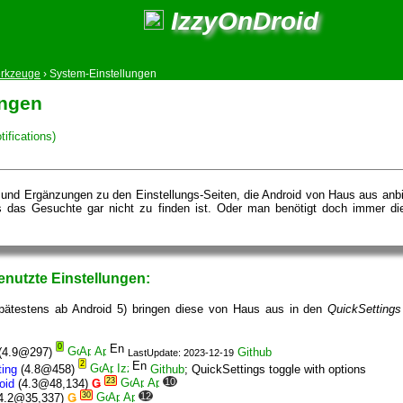
IzzyOnDroid
erkzeuge
›
System-Einstellungen
ungen
ifications)
 und Ergänzungen zu den Einstellungs-Seiten, die Android von Haus aus anbie
 das Gesuchte gar nicht zu finden ist. Oder man benötigt doch immer die g
enutzte Einstellungen:
spätestens ab Android 5) bringen diese von Haus aus in den
QuickSettings
0
(4.9@297)
Github
LastUpdate: 2023-12-19
2
ting
(4.8@458)
Github
; QuickSettings toggle with options
23
10
oid
(4.3@48,134)
Ǥ
30
12
4.2@35,337)
Ǥ