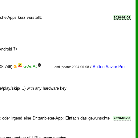
iche Apps kurz vorstellt:
2026-08-06
Android 7+
14
2
@8,746)
Ǥ
/
Button Savior Pro
LastUpdate: 2024-06-08
se/play/skip/…) with any hardware key
 oder irgend eine Drittanbieter-App: Einfach das gewünschte
2026-08-06
)
king parameters of URLs when sharing