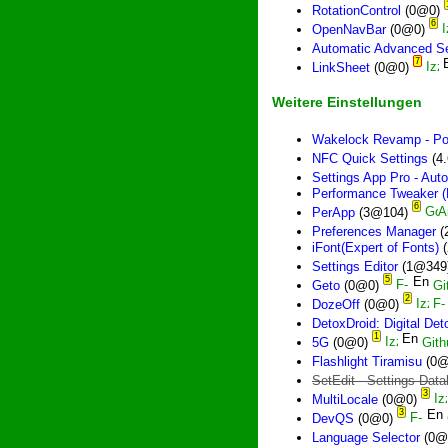
RotationControl
(0@0)
6
OpenNavBar
(0@0)
Automatic Advanced Se
7
LinkSheet
(0@0)
Weitere Einstellungen
Wakelock Revamp - P
NFC Quick Settings
(4
Settings App Pro - Auto
Performance Tweaker 
6
PerApp
(3@104)
Preferences Manager
(
iFont(Expert of Fonts)
(
Settings Editor
(1@349
5
Geto
(0@0)
Gi
2
DozeOff
(0@0)
DetoxDroid: Digital De
1
5G
(0@0)
Gith
Flashlight Tiramisu
(0@
SetEdit - Settings Data
3
MultiLocale
(0@0)
3
DevQS
(0@0)
Language Selector
(0@