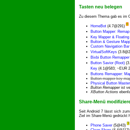
Tasten neu belegen
Zu diesem Thema gab es im O
6
HomeBot
(4.7@291)
Button Mapper: Remap
Key Mapper & Floating
Button & Gesture Mapp
Custom Navigation Bar
VirtualSoftKeys
(3.8@2
Bixbi Button Remapper
Button Savior (Root)
(3
Key
(4.1@583; ~EUR 2
Buttons Remapper: M
Button mapper-key ma
Physical Button Master
Button Remapper
ist v
XButton Actions
ebenfa
Share-Menü modifizier
Seit Android 7 lässt sich zu
Ziel im Share-Menü gedrückt
3
Phone Saver
(5@43)
Clean Share
(4.4@112