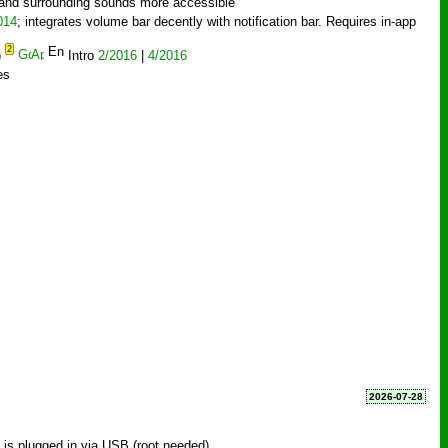
and surrounding sounds more accessible
014
; integrates volume bar decently with notification bar. Requires in-app
2
)
Intro
2/2016
|
4/2016
es
2026-07-28
 is plugged in via USB (root needed)