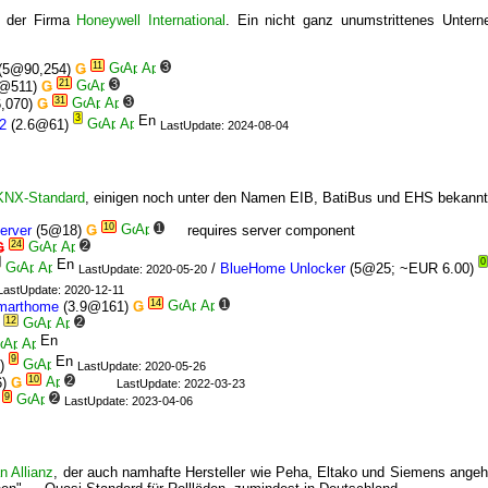
e der Firma
Honeywell International
. Ein nicht ganz unumstrittenes Unter
11
3
(5@90,254)
Ǥ
21
3
3@511)
Ǥ
31
3
,070)
Ǥ
3
2
(2.6@61)
LastUpdate: 2024-08-04
KNX-Standard
, einigen noch unter den Namen EIB, BatiBus und EHS bekannt
10
1
erver
(5@18)
Ǥ
requires server component
24
2
Ǥ
0
/
BlueHome Unlocker
(5@25; ~EUR 6.00)
LastUpdate: 2020-05-20
LastUpdate: 2020-12-11
14
1
smarthome
(3.9@161)
Ǥ
12
2
9
)
LastUpdate: 2020-05-26
10
2
6)
Ǥ
LastUpdate: 2022-03-23
9
2
)
LastUpdate: 2023-04-06
 Allianz
, der auch namhafte Hersteller wie Peha, Eltako und Siemens angehör