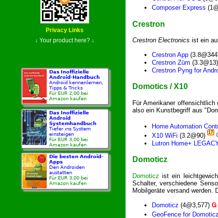
Composer Express
(1@
Crestron
Privacy Links
Crestron Electronics
ist ein a
↓ Your product here? ↓
Crestron App
(3.8@344
Crestron Zūm
(3.3@13
Crestron Pyng for Andr
Das Inoffizielle
Android-Handbuch
Android kennenlernen,
Domotics / X10
Tipps & Tricks
Für EUR 2,00 bei
Amazon kaufen
Für Amerikaner offensichtlich
also ein Kunstbegriff aus "Do
Das Inoffizielle
Android
Systemhandbuch
Home Automation Contr
Tiefer ins System
17
einsteigen
X10 WiFi
(3.2@90)
Für EUR 3,00 bei
Lutron Home+ LEGAC
Amazon kaufen
Die besten Android-
Domoticz
Apps
Den Androiden
austatten
Domoticz
ist ein leichtgewic
Für EUR 3,00 bei
Schalter, verschiedene Senso
Amazon kaufen
Mobilgeräte versand werden. D
Domoticz
(4@3,577)
Ǥ
GeoFence for Domotic