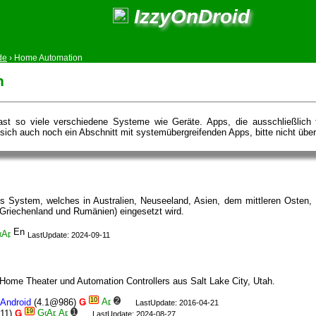
IzzyOnDroid
de
›
Home Automation
n
h fast so viele verschiedene Systeme wie Geräte. Apps, die ausschließli
sich auch noch ein Abschnitt mit systemübergreifenden Apps, bitte nicht übe
s System, welches in Australien, Neuseeland, Asien, dem mittleren Osten, 
 Griechenland und Rumänien) eingesetzt wird.
LastUpdate: 2024-09-11
n Home Theater und Automation Controllers aus Salt Lake City, Utah.
10
2
Android
(4.1@986)
Ǥ
LastUpdate: 2016-04-21
19
1
11)
Ǥ
LastUpdate: 2024-08-27