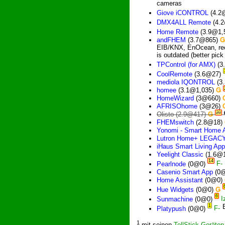
cameras
Giove iCONTROL
(4.2
DMX4ALL Remote
(4.
Home Remote
(3.9@1,
andFHEM
(3.7@865)
Ǥ
EIB/KNX, EnOcean, rece
is outdated (better pic
TPControl (for AMX)
(3
CoolRemote
(3.6@27)
mediola IQONTROL
(3
homee
(3.1@1,035)
Ǥ
HomeWizard
(3@660)
AFRISOhome
(3@26)
20
Olisto
(2.9@417)
Ǥ
FHEMswitch
(2.8@18)
Yonomi - Smart Home 
Lutron Home+ LEGAC
iHaus Smart Living App
Yeelight Classic
(1.6@1
14
Pearlnode
(0@0)
Casenio Smart App
(0
Home Assistant
(0@0)
Hue Widgets
(0@0)
Ǥ
6
Sunmachine
(0@0)
1
Platypush
(0@0)
1
mit seinen
TellStick Geräten