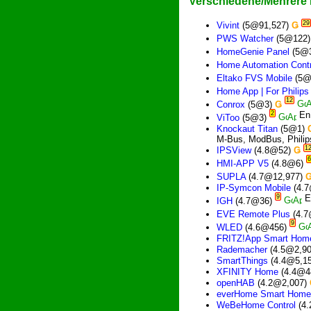
Verschiedene/Mehrere 
29
Vivint
(5@91,527)
Ǥ
PWS Watcher
(5@122
HomeGenie Panel
(5@
Home Automation Contr
Eltako FVS Mobile
(5@
Home App | For Philips
12
Conrox
(5@3)
Ǥ
2
ViToo
(5@3)
Knockaut Titan
(5@1)
M-Bus, ModBus, Philip
1
IPSView
(4.8@52)
Ǥ
6
HMI-APP V5
(4.8@6)
SUPLA
(4.7@12,977)
IP-Symcon Mobile
(4.
9
IGH
(4.7@36)
EVE Remote Plus
(4.
9
WLED
(4.6@456)
FRITZ!App Smart Hom
Rademacher
(4.5@2,9
SmartThings
(4.4@5,1
XFINITY Home
(4.4@4
openHAB
(4.2@2,007)
everHome Smart Home
WeBeHome Control
(4