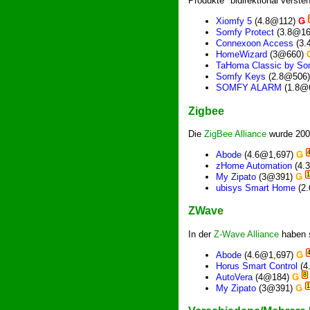
Produkte "bidirektional verst
Xiomfy 5
(4.8@112)
Ǥ
Somfy Protect
(3.8@16
Connexoon Access
(3.
HomeWizard
(3@660)
TaHoma Classic by So
Somfy Keys
(2.8@506
SOMFY ALARM
(1.8@
Zigbee
Die
ZigBee Alliance
wurde 2002
Abode
(4.6@1,697)
Ǥ
zHome Automation
(4.
1
My Zipato
(3@391)
Ǥ
ubisys Smart Home
(2
ZWave
In der
Z-Wave Alliance
haben s
Abode
(4.6@1,697)
Ǥ
Horus Smart Control
(4
8
AutoVera
(4@184)
Ǥ
1
My Zipato
(3@391)
Ǥ