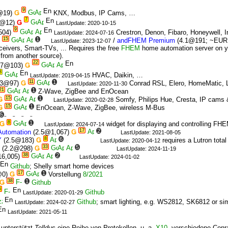
9
@19)
Ǥ
KNX, Modbus, IP Cams, …
7
2@12)
Ǥ
LastUpdate: 2020-10-15
9
504)
Crestron, Denon, Fibaro, Honeywell, 
LastUpdate: 2024-07-16
15
1
/
andFHEM Premium
(4.1@191; ~EUR
LastUpdate: 2023-12-07
ivers, Smart-TVs, ... Requires the free
FHEM
home automation server on yo
k from another source).
22
.7@103)
Ǥ
3
HVAC, Daikin, …
LastUpdate: 2019-04-15
11
1
.3@97)
Ǥ
Conrad RSL, Elero, HomeMatic,
LastUpdate: 2020-11-30
21
1
Z-Wave, ZigBee and EnOcean
15
1
Ǥ
Somfy, Philips Hue, Cresta, IP cams
LastUpdate: 2020-02-28
15
1
Ǥ
EnOcean, Z-Wave, ZigBee, wireless M-Bus
5
8
1
Ǥ
widget for displaying and controlling F
LastUpdate: 2024-07-14
17
2
Automation
(2.5@1,067)
Ǥ
LastUpdate: 2021-08-05
8
6
Y
(2.5@183)
Ǥ
requires a Lutron tota
LastUpdate: 2020-04-12
33
5
(2.2@298)
Ǥ
LastUpdate: 2024-11-19
38
2
6,005)
LastUpdate: 2024-01-02
Github
; Shelly smart home devices
17
1
@0)
Ǥ
Vorstellung
8/2021
38
1
Ǥ
Github
6
Github
LastUpdate: 2020-01-29
Github
; smart lighting, e.g. WS2812, SK6812 or sim
LastUpdate: 2024-02-27
LastUpdate: 2021-05-11
unterstützt
Telldus
eine Reihe von Protokollen, u. a.
X10
, verschiedene Conr