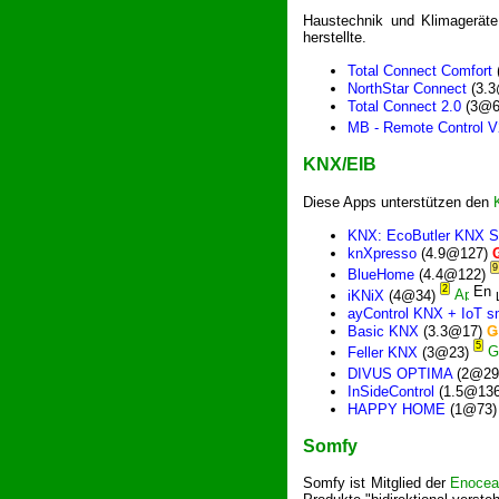
Haustechnik und Klimagerät
herstellte.
Total Connect Comfort
NorthStar Connect
(3.
Total Connect 2.0
(3@6
MB - Remote Control V
KNX/EIB
Diese Apps unterstützen den
KNX: EcoButler KNX S
knXpresso
(4.9@127)
9
BlueHome
(4.4@122)
2
iKNiX
(4@34)
ayControl KNX + IoT 
Basic KNX
(3.3@17)
Ǥ
5
Feller KNX
(3@23)
DIVUS OPTIMA
(2@29
InSideControl
(1.5@13
HAPPY HOME
(1@73
Somfy
Somfy ist Mitglied der
Enocean