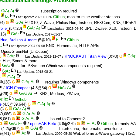
Hausautomatisierungs-Protokolle
7
subscription required
4
)
Github
; monitor misc weather stations
LastUpdate: 2022-01-26
15
34)
Ǥ
X10, Z-Wave, Philips Hue, Insteon, RFXCom, KNX, UPnP
4
oller
(5@28)
UPB, Zwave, X10, Insteon, E
LastUpdate: 2023-08-30
2
13)
LastUpdate: 2017-01-27
8
 Hue, Arduino & more
(5@10)
Github
KNX, Homematic, HTTP APIs
LastUpdate: 2024-09-08
Opus/GreenNet (EnOcean)
9
1
8
Ǥ
/
KNOCKAUT Titan View
(0@0)
Ǥ
LastUpdate: 2022-12-07
s Hue, Sonos & more
2
1
for IPSymcon (Windows components required)
LastUpdate: 2018-08-21
12
Ǥ
13
1
7@138)
Ǥ
requires Windows components
19
1
/
IGH Compact
(4.3@54)
Ǥ
12
7@29)
Ǥ
KNX, Modbus, ZWave, …
Github
18
2
e
(4.5@39,644)
Ǥ
9
2
06)
Ǥ
70
1
50,686)
Ǥ
19
6
8,061)
Ǥ
bound to Comcast?
26
1
26
1
Ǥ
/
openHAB Beta
(4.8@279)
Ǥ
Github
; formerly
HA
13
3
(4.2@387)
Ǥ
Intertechno, Homematic, everHome
16
2
.2@41)
Ǥ
WeBeHome Z-Wave gateway HG2, LS-
LastUpdate: 2020-05-20