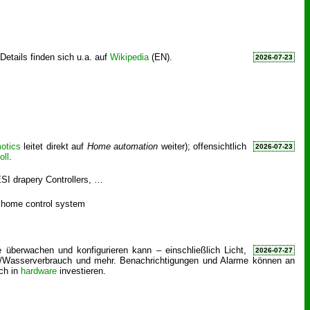
Details finden sich u.a. auf
Wikipedia
(EN).
2026-07-23
otics
leitet direkt auf
Home automation
weiter); offensichtlich
2026-07-23
oll
.
SI drapery Controllers, …
l home control system
überwachen und konfigurieren kann – einschließlich Licht,
2026-07-27
as-/Wasserverbrauch und mehr. Benachrichtigungen und Alarme können an
ch in
hardware
investieren.