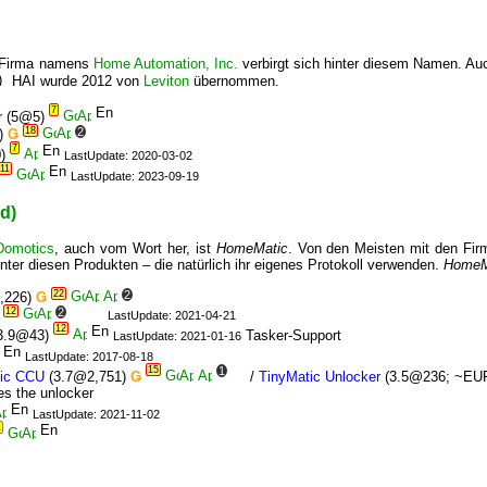
e Firma namens
Home Automation, Inc.
verbirgt sich hinter diesem Namen. Au
HAI wurde 2012 von
Leviton
übernommen.
7
r
(5@5)
18
2
)
Ǥ
7
0)
LastUpdate: 2020-03-02
11
LastUpdate: 2023-09-19
d)
Domotics
, auch vom Wort her, ist
HomeMatic
. Von den Meisten mit den Fi
nter diesen Produkten – die natürlich ihr eigenes Protokoll verwenden.
HomeM
22
2
,226)
Ǥ
12
2
LastUpdate: 2021-04-21
12
3.9@43)
Tasker-Support
LastUpdate: 2021-01-16
LastUpdate: 2017-08-18
15
1
tic CCU
(3.7@2,751)
Ǥ
/
TinyMatic Unlocker
(3.5@236; ~EU
s the unlocker
LastUpdate: 2021-11-02
1