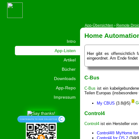
App-Übersichten
›
Remote Droi
Home Automatio
Intro
App-Listen
Hier gibt es offensichtlic
eingeordnet. Am Ende findet 
Artikel
Bücher
C-Bus
Downloads
App-Repo
C-Bus
ist ein kabelgebundene
Teilen Europas (insbesondere
Impressum
2
My CBUS
(3.8@5)
Control4
Control4
ist ein Hersteller vo
Control4® MyHome for 
Control4 for OS 2
(3@9