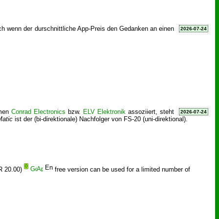
ch wenn der durschnittliche App-Preis den Gedanken an einen
2026-07-24
rmen
Conrad Electronics
bzw.
ELV Elektronik
assoziiert, steht
2026-07-24
atic
ist der (bi-direktionale) Nachfolger von FS-20 (uni-direktional).
0
R 20.00)
free version can be used for a limited number of