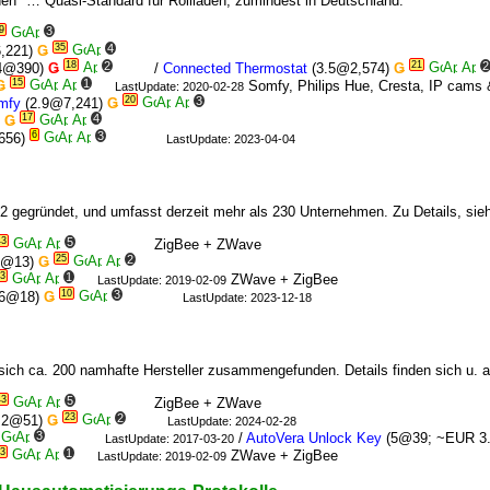
ehen" … Quasi-Standard für Rollläden, zumindest in Deutschland.
9
3
35
4
,221)
Ǥ
18
2
21
2
4@390)
Ǥ
/
Connected Thermostat
(3.5@2,574)
Ǥ
15
1
Ǥ
Somfy, Philips Hue, Cresta, IP cams
LastUpdate: 2020-02-28
20
3
mfy
(2.9@7,241)
Ǥ
17
4
)
Ǥ
6
3
656)
LastUpdate: 2023-04-04
 gegründet, und umfasst derzeit mehr als 230 Unternehmen. Zu Details, si
43
5
ZigBee + ZWave
25
2
3@13)
Ǥ
3
1
ZWave + ZigBee
LastUpdate: 2019-02-09
10
3
.6@18)
Ǥ
LastUpdate: 2023-12-18
ich ca. 200 namhafte Hersteller zusammengefunden. Details finden sich u. a
43
5
ZigBee + ZWave
23
2
.2@51)
Ǥ
LastUpdate: 2024-02-28
3
/
AutoVera Unlock Key
(5@39; ~EUR 3
LastUpdate: 2017-03-20
3
1
ZWave + ZigBee
LastUpdate: 2019-02-09