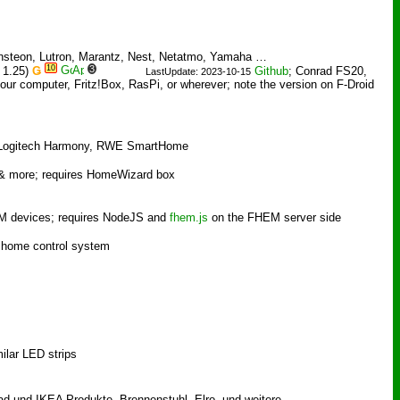
Insteon, Lutron, Marantz, Nest, Netatmo, Yamaha …
10
3
 1.25)
Ǥ
Github
; Conrad FS20,
LastUpdate: 2023-10-15
ur computer, Fritz!Box, RasPi, or wherever; note the version on F-Droid
 Logitech Harmony, RWE SmartHome
 & more; requires HomeWizard box
HEM devices; requires NodeJS and
fhem.js
on the FHEM server side
l home control system
ilar LED strips
ad und IKEA Produkte, Brennenstuhl, Elro, und weitere.