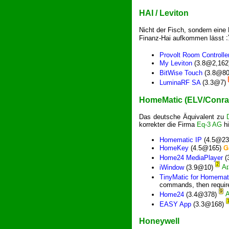
HAI / Leviton
Nicht der Fisch, sondern ein
Finanz-Hai aufkommen lässt
Provolt Room Controlle
My Leviton
(3.8@2,162
BitWise Touch
(3.8@8
LuminaRF SA
(3.3@7)
HomeMatic (ELV/Conra
Das deutsche Äquivalent zu
korrekter die Firma
Eq-3 AG
hi
Homematic IP
(4.5@23
HomeKey
(4.5@165)
Ǥ
Home24 MediaPlayer
(
2
iWindow
(3.9@10)
TinyMatic for Homema
commands, then require
9
Home24
(3.4@378)
EASY App
(3.3@168)
Honeywell