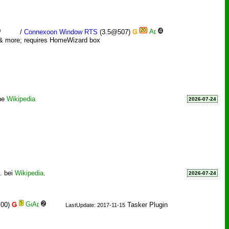
20
4
/
Connexoon Window RTS
(3.5@507)
Ǥ
 & more; requires HomeWizard box
ehe
Wikipedia
2026-07-24
. bei
Wikipedia
.
2026-07-24
5
2
.00)
Ǥ
Tasker Plugin
LastUpdate: 2017-11-15