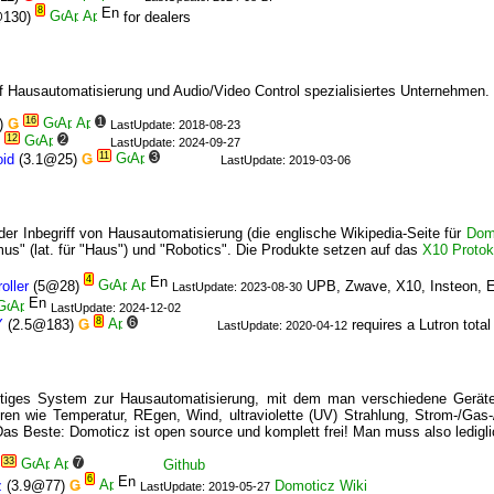
8
130)
for dealers
uf Hausautomatisierung und Audio/Video Control spezialisiertes Unternehmen. 
16
1
)
Ǥ
LastUpdate: 2018-08-23
12
2
)
LastUpdate: 2024-09-27
11
3
oid
(3.1@25)
Ǥ
LastUpdate: 2019-03-06
 der Inbegriff von Hausautomatisierung (die englische Wikipedia-Seite für
Dom
mus" (lat. für "Haus") und "Robotics". Die Produkte setzen auf das
X10 Protok
4
oller
(5@28)
UPB, Zwave, X10, Insteon, E
LastUpdate: 2023-08-30
LastUpdate: 2024-12-02
8
6
Y
(2.5@183)
Ǥ
requires a Lutron tota
LastUpdate: 2020-04-12
htiges System zur Hausautomatisierung, mit dem man verschiedene Geräte 
ren wie Temperatur, REgen, Wind, ultraviolette (UV) Strahlung, Strom-/G
as Beste: Domoticz ist open source und komplett frei! Man muss also ledigli
33
7
Github
6
z
(3.9@77)
Ǥ
Domoticz Wiki
LastUpdate: 2019-05-27