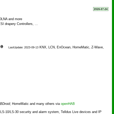
2026-07-24
/DLNA and more
SI drapery Controllers, …
1
KNX, LCN, EnOcean, HomeMatic, Z-Wave,
LastUpdate: 2023-09-13
BDroid
; HomeMatic and many others via
openHAB
10/LS-30 security and alarm system, Telldus Live devices and IP